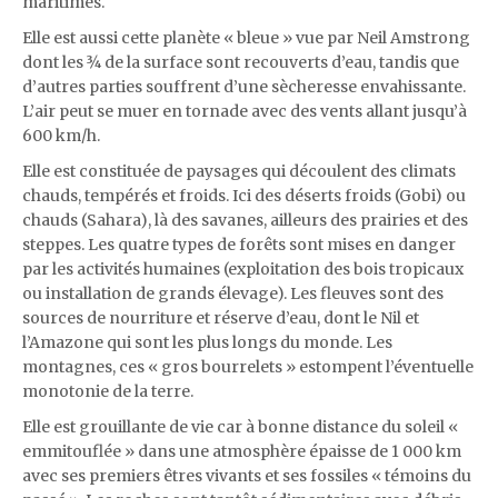
maritimes.
Elle est aussi cette planète « bleue » vue par Neil Amstrong
dont les ¾ de la surface sont recouverts d’eau, tandis que
d’autres parties souffrent d’une sècheresse envahissante.
L’air peut se muer en tornade avec des vents allant jusqu’à
600 km/h.
Elle est constituée de paysages qui découlent des climats
chauds, tempérés et froids. Ici des déserts froids (Gobi) ou
chauds (Sahara), là des savanes, ailleurs des prairies et des
steppes. Les quatre types de forêts sont mises en danger
par les activités humaines (exploitation des bois tropicaux
ou installation de grands élevage). Les fleuves sont des
sources de nourriture et réserve d’eau, dont le Nil et
l’Amazone qui sont les plus longs du monde. Les
montagnes, ces « gros bourrelets » estompent l’éventuelle
monotonie de la terre.
Elle est grouillante de vie car à bonne distance du soleil «
emmitouflée » dans une atmosphère épaisse de 1 000 km
avec ses premiers êtres vivants et ses fossiles « témoins du