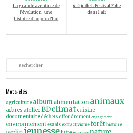
La grande aventure de
4-5 juillet : Festival Folie
l’évolution : une
dans l’air
histoire d’aujourd’hui
Mots-clés
animaux
album
alimentation
agriculture
climat
BD
arbres
atelier
cuisine
documentaire
effondrement
déchets
engagement
forêt
environnement
essais
extractivisme
histoire
jeunesse
nature
jardin
lutte