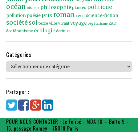
migrants
océan
politique
philosophie
plantes
oiseaux
roman
prix
pollution
poésie
récit
science-fiction
société
sol
voyage
ville
terre
vivant
ZAD
végétarisme
écologie
écoféminisme
écriture
Catégories
Catégories
Partager :
POUR NOUS CONTACTER : Le Felipé - MDA 18 – Boîte 9 -
15, passage Ramey - 75018 Paris
contact@flpe.fr