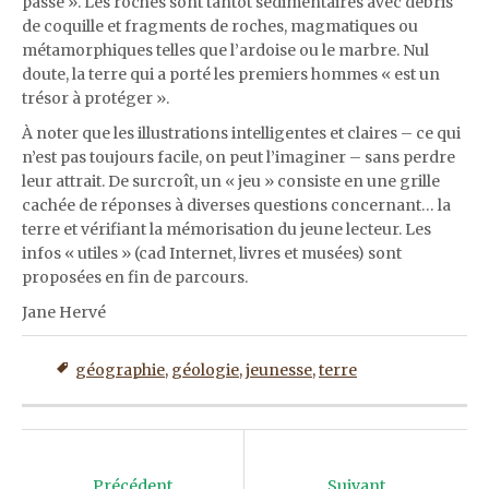
passé ». Les roches sont tantôt sédimentaires avec débris
de coquille et fragments de roches, magmatiques ou
métamorphiques telles que l’ardoise ou le marbre. Nul
doute, la terre qui a porté les premiers hommes « est un
trésor à protéger ».
À noter que les illustrations intelligentes et claires – ce qui
n’est pas toujours facile, on peut l’imaginer – sans perdre
leur attrait. De surcroît, un « jeu » consiste en une grille
cachée de réponses à diverses questions concernant… la
terre et vérifiant la mémorisation du jeune lecteur. Les
infos « utiles » (cad Internet, livres et musées) sont
proposées en fin de parcours.
Jane Hervé
géographie
,
géologie
,
jeunesse
,
terre
Post
navigation
Précédent
Suivant