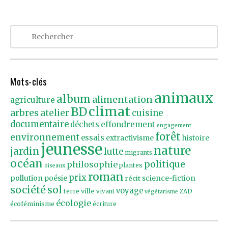
Mots-clés
animaux
album
alimentation
agriculture
climat
BD
arbres
atelier
cuisine
documentaire
effondrement
déchets
engagement
forêt
environnement
essais
extractivisme
histoire
jeunesse
nature
jardin
lutte
migrants
océan
politique
philosophie
plantes
oiseaux
roman
prix
pollution
poésie
récit
science-fiction
société
sol
voyage
ville
terre
vivant
ZAD
végétarisme
écologie
écoféminisme
écriture