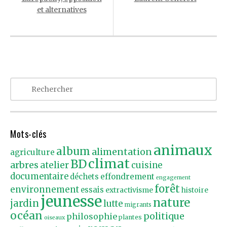
et alternatives
Mots-clés
animaux
album
alimentation
agriculture
climat
BD
arbres
atelier
cuisine
documentaire
effondrement
déchets
engagement
forêt
environnement
essais
extractivisme
histoire
jeunesse
nature
jardin
lutte
migrants
océan
politique
philosophie
plantes
oiseaux