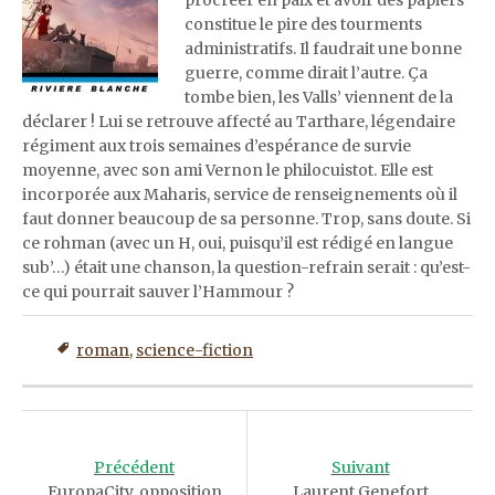
constitue le pire des tourments
administratifs. Il faudrait une bonne
guerre, comme dirait l’autre. Ça
tombe bien, les Valls’ viennent de la
déclarer ! Lui se retrouve affecté au Tarthare, légendaire
régiment aux trois semaines d’espérance de survie
moyenne, avec son ami Vernon le philocuistot. Elle est
incorporée aux Maharis, service de renseignements où il
faut donner beaucoup de sa personne. Trop, sans doute. Si
ce rohman (avec un H, oui, puisqu’il est rédigé en langue
sub’…) était une chanson, la question-refrain serait : qu’est-
ce qui pourrait sauver l’Hammour ?
roman
,
science-fiction
Post
navigation
Précédent
Suivant
EuropaCity, opposition
Laurent Genefort