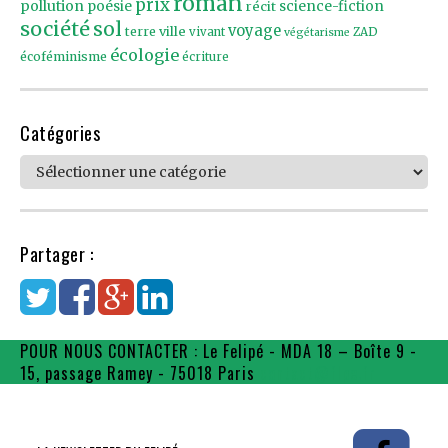
roman
prix
pollution
poésie
récit
science-fiction
société
sol
voyage
ville
terre
vivant
ZAD
végétarisme
écologie
écoféminisme
écriture
Catégories
Catégories
Partager :
POUR NOUS CONTACTER : Le Felipé - MDA 18 – Boîte 9 -
15, passage Ramey - 75018 Paris
contact@flpe.fr