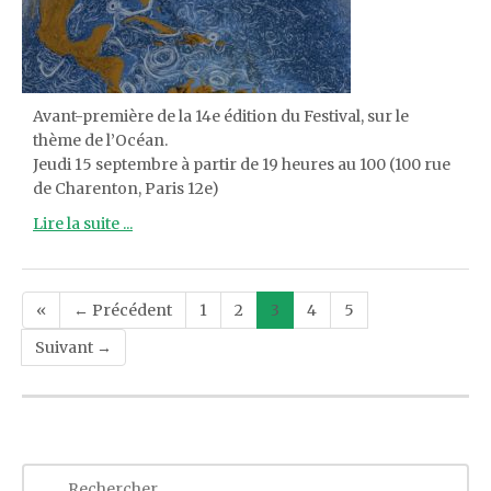
Avant-première de la 14e édition du Festival, sur le
thème de l’Océan.
Jeudi 15 septembre à partir de 19 heures au 100 (100 rue
de Charenton, Paris 12e)
Lire la suite ...
Post
«
← Précédent
1
2
3
4
5
navigation
Suivant →