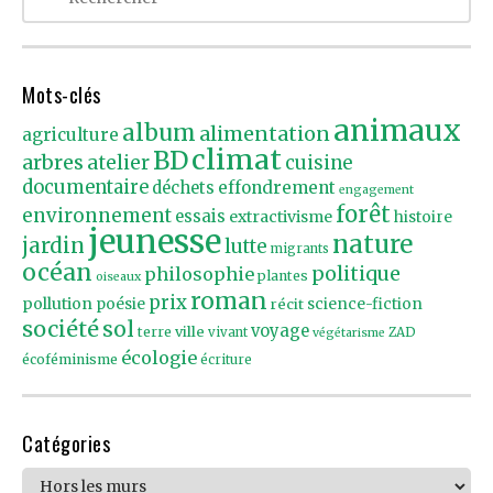
Mots-clés
animaux
album
alimentation
agriculture
climat
BD
arbres
atelier
cuisine
documentaire
effondrement
déchets
engagement
forêt
environnement
essais
extractivisme
histoire
jeunesse
nature
jardin
lutte
migrants
océan
politique
philosophie
plantes
oiseaux
roman
prix
pollution
poésie
récit
science-fiction
société
sol
voyage
ville
terre
vivant
ZAD
végétarisme
écologie
écoféminisme
écriture
Catégories
Catégories