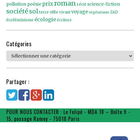
roman
prix
pollution
poésie
récit
science-fiction
société
sol
voyage
ville
terre
vivant
ZAD
végétarisme
écologie
écoféminisme
écriture
Catégories
Catégories
Partager :
POUR NOUS CONTACTER : Le Felipé - MDA 18 – Boîte 9 -
15, passage Ramey - 75018 Paris
contact@flpe.fr