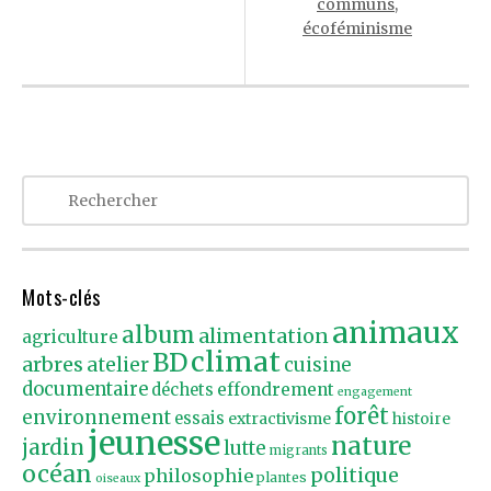
communs,
écoféminisme
Mots-clés
animaux
album
alimentation
agriculture
climat
BD
arbres
atelier
cuisine
documentaire
effondrement
déchets
engagement
forêt
environnement
essais
extractivisme
histoire
jeunesse
nature
jardin
lutte
migrants
océan
politique
philosophie
plantes
oiseaux