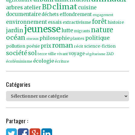
climat
BD
arbres
atelier
cuisine
documentaire
effondrement
déchets
engagement
forêt
environnement
essais
extractivisme
histoire
jeunesse
nature
jardin
lutte
migrants
océan
politique
philosophie
plantes
oiseaux
roman
prix
pollution
poésie
récit
science-fiction
société
sol
voyage
ville
terre
vivant
ZAD
végétarisme
écologie
écoféminisme
écriture
Catégories
Catégories
Partager :