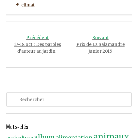
climat
Post
navigation
Précédent
Suivant
17-18 oct. : Des paroles
Prix de La Salamandre
d’auteur au jardin !
Junior 2015
Mots-clés
animaux
album
alimentation
agriculture