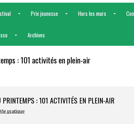
stival
Prix jeunesse
Hors les murs
Con
...
...
...
asso
Archives
...
emps : 101 activités en plein-air
 PRINTEMPS : 101 ACTIVITÉS EN PLEIN-AIR
Vie pratique