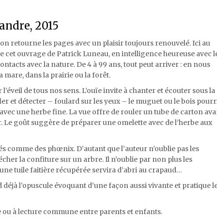
andre, 2015
on retourne les pages avec un plaisir toujours renouvelé. Ici au
 cet ouvrage de Patrick Luneau, en intelligence heureuse avec l
tacts avec la nature. De 4 à 99 ans, tout peut arriver : en nous
a mare, dans la prairie ou la forêt.
 l’éveil de tous nos sens. L’ouïe invite à chanter et écouter sous la
ler et détecter – foulard sur les yeux – le muguet ou le bois pourri
n » avec une herbe fine. La vue offre de rouler un tube de carton ava
er. Le goût suggère de préparer une omelette avec de l’herbe aux
és comme des phœnix. D’autant que l’auteur n’oublie pas les
cher la confiture sur un arbre. Il n’oublie par non plus les
ne tuile faitière récupérée servira d’abri au crapaud…
nd déjà l’opuscule évoquant d’une façon aussi vivante et pratique l
ure ou à lecture commune entre parents et enfants.