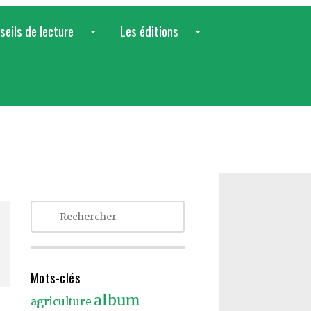
seils de lecture
Les éditions
...
...
Mots-clés
album
agriculture