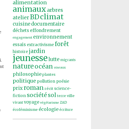
alimentation
animaux
arbres
climat
BD
atelier
cuisine
documentaire
effondrement
déchets
e
environnement
engagement
forêt
essais
extractivisme
jardin
histoire
jeunesse
lutte
.
migrants
nature
océan
nt
oiseaux
philosophie
plantes
politique
pollution
poésie
roman
prix
récit
science-
société
sol
fiction
ville
terre
voyage
vivant
ZAD
végétarisme
écologie
écoféminisme
e
écriture