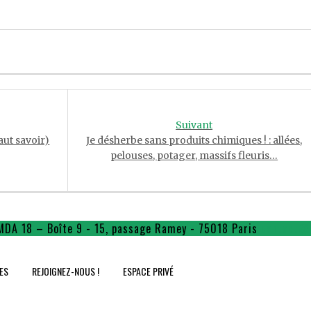
Suivant
aut savoir)
Je désherbe sans produits chimiques ! : allées,
pelouses, potager, massifs fleuris…
MDA 18 – Boîte 9 - 15, passage Ramey - 75018 Paris
contact@f
ES
REJOIGNEZ-NOUS !
ESPACE PRIVÉ