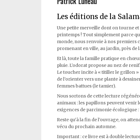
Patrick Luneau
Les éditions de la Salam
Une petite merveille dont on tourne et 
printemps ! Tout simplement parce que
monde, nous renvoie à nos premiers con
promenant en ville, au jardin, près de l
Et là, toute la famille pratique en chœur
pluie. L’odorat propose au nez de renif
Le toucher incite à « titiller le grillo
de l’orienter vers une plante à dessin
femmes battues (le tamier).
Nous sortons de cette lecture régénér
animaux : les papillons peuvent venir lé
exigences de parcimonie écologique : u
Reste qu’à la fin de l’ouvrage, on atte
vécu du prochain automne.
Important : ce livre est à double lect