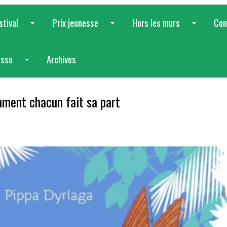
stival
Prix jeunesse
Hors les murs
Con
...
...
...
asso
Archives
...
mment chacun fait sa part