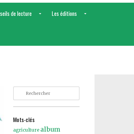
seils de lecture
Les éditions
...
...
Mots-clés
album
agriculture