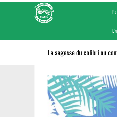
Skip
to
Fe
content
L’
La sagesse du colibri ou co