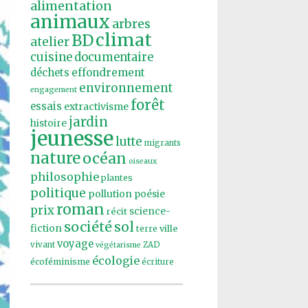
alimentation
animaux
arbres
climat
BD
atelier
cuisine
documentaire
effondrement
déchets
environnement
engagement
forêt
essais
extractivisme
jardin
histoire
jeunesse
lutte
migrants
nature
océan
oiseaux
philosophie
plantes
politique
pollution
poésie
roman
prix
récit
science-
société
sol
fiction
ville
terre
voyage
vivant
ZAD
végétarisme
écologie
écoféminisme
écriture