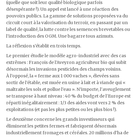
(quelle que soit leur qualité biologique parfois
désespérante !). Un appel est lancé à une réaction des
pouvoirs publics. La gamme de solutions proposées va du
circuit court à la valorisation du terroir, en passant par un
label de qualité, la lutte contre les semences brevetables ou
l’introduction des OGM. Une bagarre tous azimuts.
La réflexion s’établit en trois temps.
Le premier étudie le modèle agro-industriel avec des cas
extrêmes : François de l’Aveyron agriculteur bio qui subit
désormais les invasions pesticides des champs voisins.
À l’opposé, la « ferme aux 1 000 vaches », élevées sans
sortir de l’étable, est muée en usine à lait et à viande qui «
maltraite les sols et pollue l’eau ». N’importe, l’aveuglement
se transpose à haut niveau : 40 % du budget de l’Europe est
réparti inégalitairement : 1/3 des aides vont vers 2 % des
exploitations (et pas les plus petites ou les plus bios !).
Le deuxième concerne les grands investisseurs qui
éliminent les petites fermes et fabriquent désormais
industriellement fromages et céréales. 20 millions d’ha de