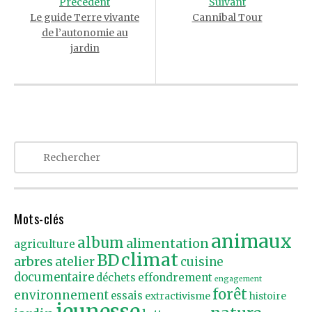
Précédent
Suivant
Le guide Terre vivante
Cannibal Tour
de l’autonomie au
jardin
Mots-clés
animaux
album
alimentation
agriculture
climat
BD
arbres
atelier
cuisine
documentaire
effondrement
déchets
engagement
forêt
environnement
essais
extractivisme
histoire
jeunesse