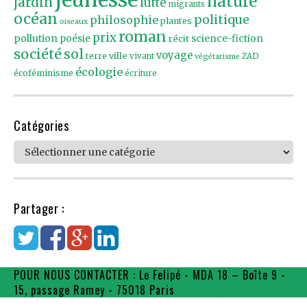
nature
jardin
lutte
migrants
océan
politique
philosophie
plantes
oiseaux
roman
prix
pollution
poésie
récit
science-fiction
société
sol
voyage
ville
terre
vivant
ZAD
végétarisme
écologie
écoféminisme
écriture
Catégories
Catégories
Partager :
POUR NOUS CONTACTER : Le Felipé - MDA 18 – Boîte 9 -
15, passage Ramey - 75018 Paris
contact@flpe.fr