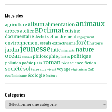
Mots-clés
animaux
album
alimentation
agriculture
climat
BD
arbres
atelier
cuisine
documentaire
effondrement
déchets
engagement
forêt
environnement
essais
extractivisme
histoire
jeunesse
nature
jardin
lutte
migrants
océan
politique
philosophie
plantes
oiseaux
roman
prix
pollution
poésie
récit
science-fiction
société
sol
voyage
ville
terre
vivant
ZAD
végétarisme
écologie
écoféminisme
écriture
Catégories
Catégories