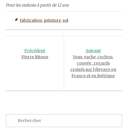
Pour les enfants à partir de 12 ans
fabrication
,
peinture
,
sol
Post
navigation
Précédent
Suivant
Pierre Bitoun
Veau, vache, cochon,
couvée : regards
croisés sur l’élevage en
France et en Belgique