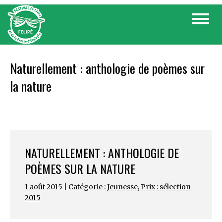
Skip
Toggle
to
navigat
content
Naturellement : anthologie de poèmes sur
la nature
NATURELLEMENT : ANTHOLOGIE DE
POÈMES SUR LA NATURE
1 août 2015 | Catégorie :
Jeunesse
,
Prix : sélection
2015