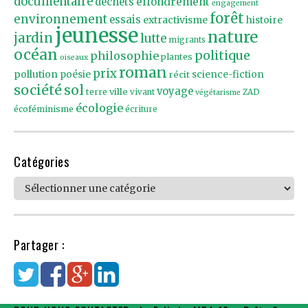
documentaire
effondrement
déchets
engagement
forêt
environnement
essais
extractivisme
histoire
jeunesse
nature
jardin
lutte
migrants
océan
politique
philosophie
plantes
oiseaux
roman
prix
pollution
poésie
récit
science-fiction
société
sol
voyage
ville
terre
vivant
ZAD
végétarisme
écologie
écoféminisme
écriture
Catégories
Catégories
Partager :