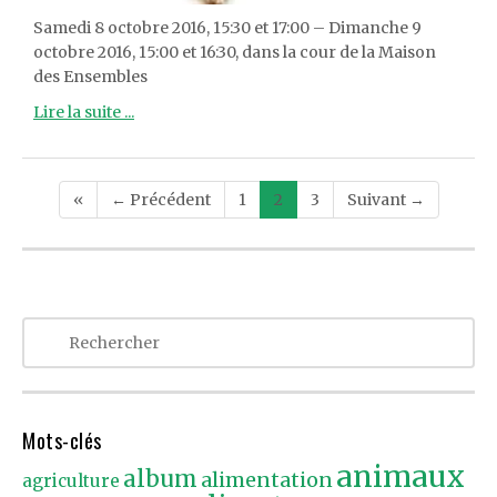
Samedi 8 octobre 2016, 15:30 et 17:00 – Dimanche 9
octobre 2016, 15:00 et 16:30, dans la cour de la Maison
des Ensembles
Lire la suite ...
Post
«
← Précédent
1
2
3
Suivant →
navigation
Mots-clés
animaux
album
alimentation
agriculture