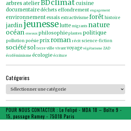
climat
BD
arbres
atelier
cuisine
documentaire
effondrement
déchets
engagement
forêt
environnement
essais
extractivisme
histoire
jeunesse
nature
jardin
lutte
migrants
océan
politique
philosophie
plantes
oiseaux
roman
prix
pollution
poésie
récit
science-fiction
société
sol
voyage
ville
terre
vivant
ZAD
végétarisme
écologie
écoféminisme
écriture
Catégories
Catégories
POUR NOUS CONTACTER : Le Felipé - MDA 18 – Boîte 9 -
15, passage Ramey - 75018 Paris
contact@flpe.fr