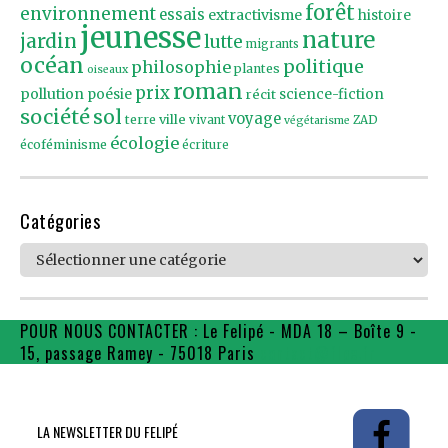
forêt
environnement
essais
extractivisme
histoire
jeunesse
nature
jardin
lutte
migrants
océan
politique
philosophie
plantes
oiseaux
roman
prix
pollution
poésie
récit
science-fiction
société
sol
voyage
ville
terre
vivant
ZAD
végétarisme
écologie
écoféminisme
écriture
Catégories
Catégories
POUR NOUS CONTACTER : Le Felipé - MDA 18 – Boîte 9 -
15, passage Ramey - 75018 Paris
contact@flpe.fr
LA NEWSLETTER DU FELIPÉ