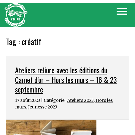
Skip
Toggle
to
navigat
content
Tag :
créatif
Ateliers reliure avec les éditions du
Carnet d’or – Hors les murs – 16 & 23
septembre
17 août 2023 | Catégorie :
Ateliers 2023
,
Hors les
murs
,
Jeunesse 2023