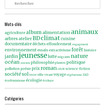
Mots-clés
animaux
album
alimentation
agriculture
climat
BD
arbres
atelier
cuisine
documentaire
effondrement
déchets
engagement
forêt
environnement
essais
extractivisme
histoire
jeunesse
nature
jardin
lutte
migrants
océan
politique
philosophie
plantes
oiseaux
roman
prix
pollution
poésie
récit
science-fiction
société
sol
voyage
ville
terre
vivant
ZAD
végétarisme
écologie
écoféminisme
écriture
Catégories