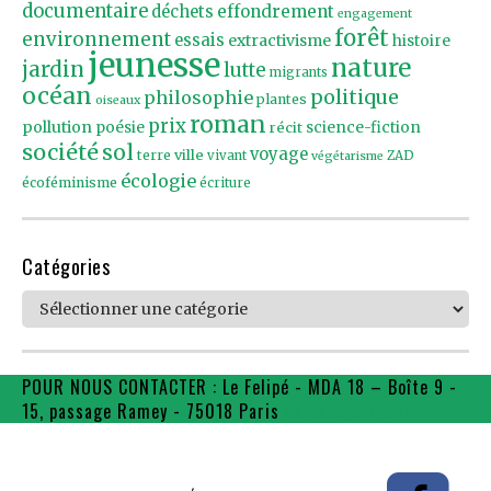
documentaire
effondrement
déchets
engagement
forêt
environnement
essais
extractivisme
histoire
jeunesse
nature
jardin
lutte
migrants
océan
politique
philosophie
plantes
oiseaux
roman
prix
pollution
poésie
récit
science-fiction
société
sol
voyage
ville
terre
vivant
ZAD
végétarisme
écologie
écoféminisme
écriture
Catégories
Catégories
POUR NOUS CONTACTER : Le Felipé - MDA 18 – Boîte 9 -
15, passage Ramey - 75018 Paris
contact@flpe.fr