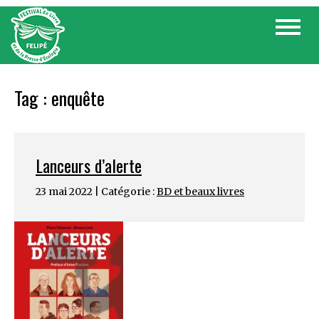
Skip
Toggle
to
navigat
content
Tag :
enquête
Lanceurs d’alerte
23 mai 2022 | Catégorie :
BD et beaux livres