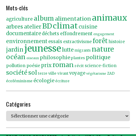
Mots-clés
animaux
album
alimentation
agriculture
climat
BD
arbres
atelier
cuisine
documentaire
effondrement
déchets
engagement
forêt
environnement
essais
extractivisme
histoire
jeunesse
nature
jardin
lutte
migrants
océan
politique
philosophie
plantes
oiseaux
roman
prix
pollution
poésie
récit
science-fiction
société
sol
voyage
ville
terre
vivant
ZAD
végétarisme
écologie
écoféminisme
écriture
Catégories
Catégories