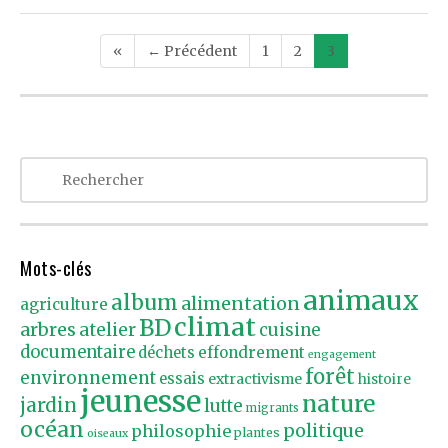
Post
«
← Précédent
1
2
3
navigation
Mots-clés
animaux
album
alimentation
agriculture
climat
BD
arbres
atelier
cuisine
documentaire
effondrement
déchets
engagement
forêt
environnement
essais
extractivisme
histoire
jeunesse
nature
jardin
lutte
migrants
océan
politique
philosophie
plantes
oiseaux