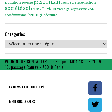
roman
prix
pollution
poésie
récit
science-fiction
société
sol
voyage
ville
terre
vivant
ZAD
végétarisme
écologie
écoféminisme
écriture
Catégories
Catégories
POUR NOUS CONTACTER : Le Felipé - MDA 18 – Boîte 9 -
15, passage Ramey - 75018 Paris
contact@flpe.fr
LA NEWSLETTER DU FELIPÉ
MENTIONS LÉGALES