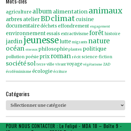
Mots-clés
animaux
album
alimentation
agriculture
climat
BD
arbres
atelier
cuisine
documentaire
effondrement
déchets
engagement
forêt
environnement
essais
extractivisme
histoire
jeunesse
nature
jardin
lutte
migrants
océan
politique
philosophie
plantes
oiseaux
roman
prix
pollution
poésie
récit
science-fiction
société
sol
voyage
ville
terre
vivant
ZAD
végétarisme
écologie
écoféminisme
écriture
Catégories
Catégories
POUR NOUS CONTACTER : Le Felipé - MDA 18 – Boîte 9 -