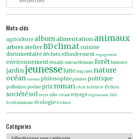
Mots-clés
animaux
album
alimentation
agriculture
climat
BD
arbres
atelier
cuisine
documentaire
effondrement
déchets
engagement
forêt
environnement
essais
extractivisme
histoire
jeunesse
nature
jardin
lutte
migrants
océan
politique
philosophie
plantes
oiseaux
roman
prix
pollution
poésie
récit
science-fiction
société
sol
voyage
ville
terre
vivant
ZAD
végétarisme
écologie
écoféminisme
écriture
Catégories
Catégories