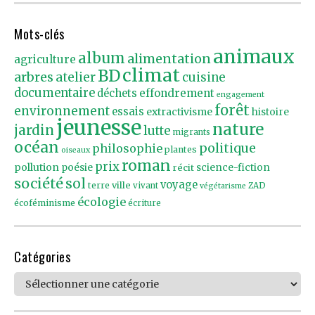
Mots-clés
animaux
album
alimentation
agriculture
climat
BD
arbres
atelier
cuisine
documentaire
effondrement
déchets
engagement
forêt
environnement
essais
extractivisme
histoire
jeunesse
nature
jardin
lutte
migrants
océan
politique
philosophie
plantes
oiseaux
roman
prix
pollution
poésie
récit
science-fiction
société
sol
voyage
ville
terre
vivant
ZAD
végétarisme
écologie
écoféminisme
écriture
Catégories
Catégories