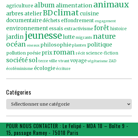
animaux
album
alimentation
agriculture
climat
BD
arbres
atelier
cuisine
documentaire
effondrement
déchets
engagement
forêt
environnement
essais
extractivisme
histoire
jeunesse
nature
jardin
lutte
migrants
océan
politique
philosophie
plantes
oiseaux
roman
prix
pollution
poésie
récit
science-fiction
société
sol
voyage
ville
terre
vivant
ZAD
végétarisme
écologie
écoféminisme
écriture
Catégories
Catégories
POUR NOUS CONTACTER : Le Felipé - MDA 18 – Boîte 9 -
15, passage Ramey - 75018 Paris
contact@flpe.fr