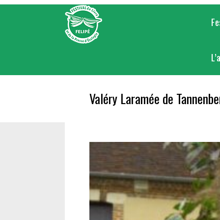
Skip
to
Fe
content
L’
Valéry Laramée de Tannenbe