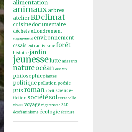
alimentation
animaux
arbres
climat
BD
atelier
cuisine
documentaire
effondrement
déchets
environnement
engagement
forêt
essais
extractivisme
jardin
histoire
jeunesse
lutte
migrants
nature
océan
oiseaux
philosophie
plantes
politique
pollution
poésie
roman
prix
récit
science-
société
sol
fiction
ville
terre
voyage
vivant
ZAD
végétarisme
écologie
écoféminisme
écriture