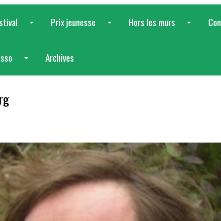
stival
Prix jeunesse
Hors les murs
Con
...
...
...
asso
Archives
...
rg