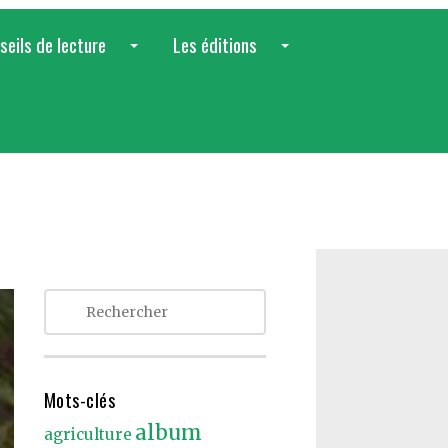
seils de lecture
Les éditions
...
...
Mots-clés
album
agriculture