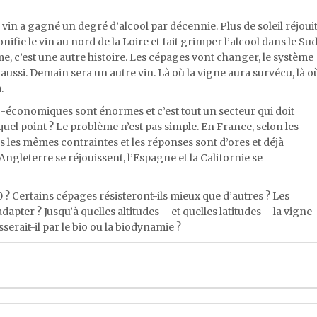
 vin a gagné un degré d’alcool par décennie. Plus de soleil réjoui
bonifie le vin au nord de la Loire et fait grimper l’alcool dans le Sud
me, c’est une autre histoire. Les cépages vont changer, le système
 aussi. Demain sera un autre vin. Là où la vigne aura survécu, là o
.
-économiques sont énormes et c’est tout un secteur qui doit
quel point ? Le problème n’est pas simple. En France, selon les
s les mêmes contraintes et les réponses sont d’ores et déjà
l’Angleterre se réjouissent, l’Espagne et la Californie se
? Certains cépages résisteront-ils mieux que d’autres ? Les
apter ? Jusqu’à quelles altitudes – et quelles latitudes – la vigne
sserait-il par le bio ou la biodynamie ?