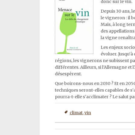
donc sur le vin.
Depuis 30 ans, le
le vigneron : il 
Mais, à long ter
des appellations
la vigne renaîtra
Les enjeux socio
évoluer. Jusqu’à 
régions, les vignerons ne subissent pa
différentes. Ailleurs, si l’Allemagne et 
désespèrent.
Que boirons-nous en 2030 ? Et en 2050 
techniques seront-elles capables de s’ad
pourra-t-elle s’acclimater ? Le salut pa
climat
,
vin
Post