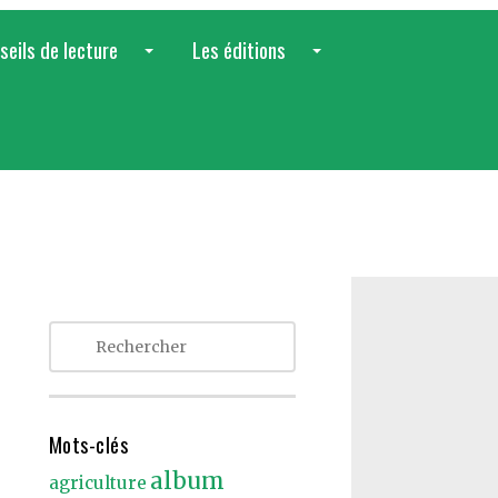
seils de lecture
Les éditions
...
...
Mots-clés
album
agriculture