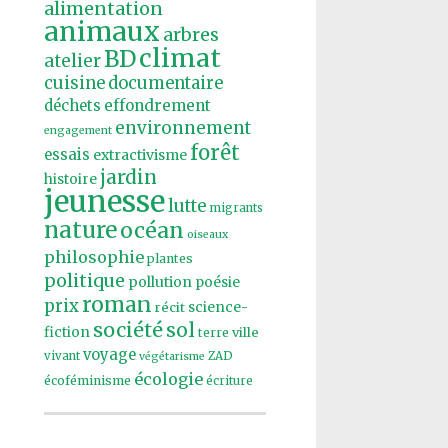
alimentation
animaux
arbres
climat
BD
atelier
cuisine
documentaire
effondrement
déchets
environnement
engagement
forêt
essais
extractivisme
jardin
histoire
jeunesse
lutte
migrants
nature
océan
oiseaux
philosophie
plantes
politique
pollution
poésie
roman
prix
récit
science-
société
sol
fiction
ville
terre
voyage
vivant
ZAD
végétarisme
écologie
écoféminisme
écriture