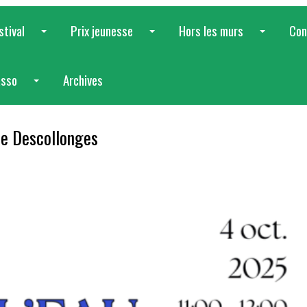
stival
Prix jeunesse
Hors les murs
Con
...
...
...
asso
Archives
...
ène Descollonges