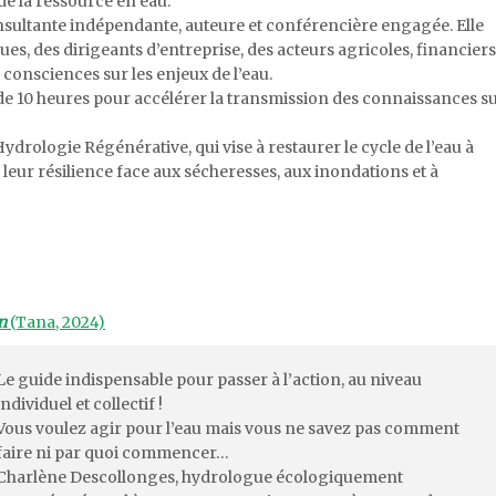
 de la ressource en eau.
onsultante indépendante, auteure et conférencière engagée. Elle
ues, des dirigeants d’entreprise, des acteurs agricoles, financiers
s consciences sur les enjeux de l’eau.
t de 10 heures pour accélérer la transmission des connaissances s
ydrologie Régénérative, qui vise à restaurer le cycle de l’eau à
r leur résilience face aux sécheresses, aux inondations et à
en
(Tana, 2024)
Le guide indispensable pour passer à l’action, au niveau
individuel et collectif !
Vous voulez agir pour l’eau mais vous ne savez pas comment
faire ni par quoi commencer…
Charlène Descollonges, hydrologue écologiquement