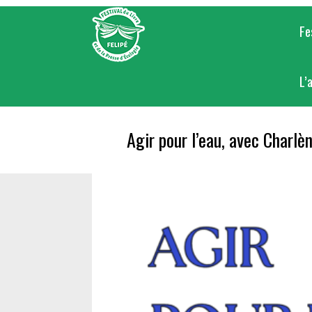
Skip
to
Fe
content
L’
Agir pour l’eau, avec Charl