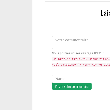
Lai
Comment
Vous pouvez utliser ces tags HTML:
<a href="" title=""> <abbr title=
<del datetime=""> <em> <i> <q cit
Name