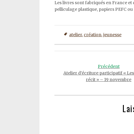
Les livres sont fabriqués en France 
pelliculage
plas
tique, papiers PEFC ou
atelier
,
création
,
jeunesse
Post
navigation
Précédent
Atelier d’écriture participatif « Le
récit » – 19 novembre
Lai