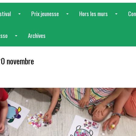
stival
Prix jeunesse
Hors les murs
Con
...
...
...
asso
Archives
...
 20 novembre