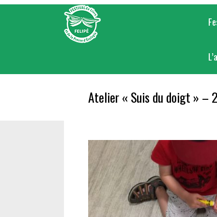
Skip
to
Fe
content
L’
Atelier « Suis du doigt » –