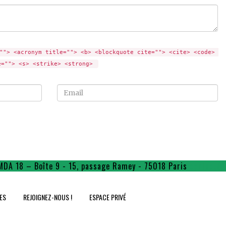
""> <acronym title=""> <b> <blockquote cite=""> <cite> <code> 
e=""> <s> <strike> <strong> 
Email
MDA 18 – Boîte 9 - 15, passage Ramey - 75018 Paris
contact@f
ES
REJOIGNEZ-NOUS !
ESPACE PRIVÉ