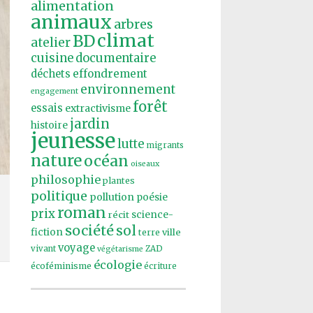
alimentation
animaux
arbres
climat
BD
atelier
cuisine
documentaire
effondrement
déchets
environnement
engagement
forêt
essais
extractivisme
jardin
histoire
jeunesse
lutte
migrants
nature
océan
oiseaux
philosophie
plantes
politique
pollution
poésie
roman
prix
récit
science-
société
sol
fiction
ville
terre
voyage
vivant
ZAD
végétarisme
écologie
écoféminisme
écriture