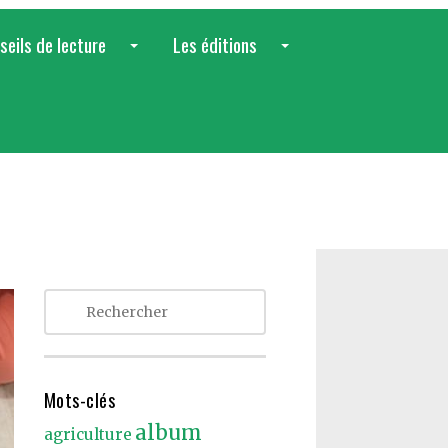
seils de lecture
Les éditions
...
...
Mots-clés
album
agriculture