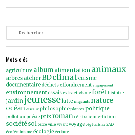
Mots-clés
animaux
album
alimentation
agriculture
climat
BD
arbres
atelier
cuisine
documentaire
effondrement
déchets
engagement
forêt
environnement
essais
extractivisme
histoire
jeunesse
nature
jardin
lutte
migrants
océan
politique
philosophie
plantes
oiseaux
roman
prix
pollution
poésie
récit
science-fiction
société
sol
voyage
ville
terre
vivant
ZAD
végétarisme
écologie
écoféminisme
écriture