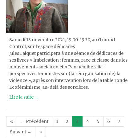
Samedi 13 novembre 2021, 19:00-19:30, au Ground
Control, sur l’espace dédicaces
Jules Falquet participera à une séance de dédicaces de
ses livres « Imbrication : femmes, race et classe dans les
mouvements sociaux » et « Pax neoliberalia :
perspectives féministes sur (la réorganisation de) la
violence », après son intervention lors de la table ronde
Écoféminisme, au-delà des sorcières.
Lire la suite ...
Post
«
← Précédent
1
2
3
4
5
6
7
navigation
Suivant →
»