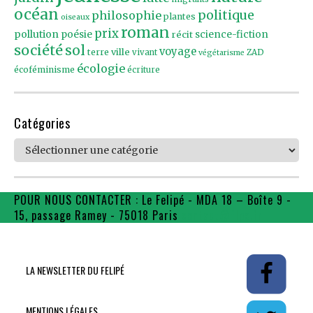
océan
politique
philosophie
plantes
oiseaux
roman
prix
pollution
poésie
récit
science-fiction
société
sol
voyage
ville
terre
vivant
ZAD
végétarisme
écologie
écoféminisme
écriture
Catégories
Catégories
POUR NOUS CONTACTER : Le Felipé - MDA 18 – Boîte 9 -
15, passage Ramey - 75018 Paris
contact@flpe.fr
LA NEWSLETTER DU FELIPÉ
MENTIONS LÉGALES