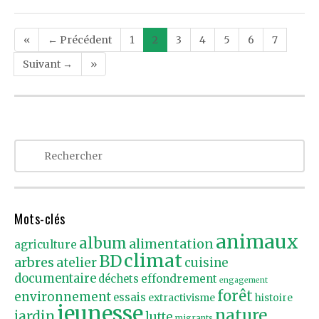
Post
«
← Précédent
1
2
3
4
5
6
7
navigation
Suivant →
»
Mots-clés
animaux
album
alimentation
agriculture
climat
BD
arbres
atelier
cuisine
documentaire
effondrement
déchets
engagement
forêt
environnement
essais
extractivisme
histoire
jeunesse
nature
jardin
lutte
migrants