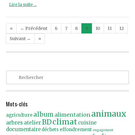
Lire la suite ...
Post
«
← Précédent
6
7
8
9
10
11
12
navigation
Suivant →
»
Mots-clés
animaux
album
alimentation
agriculture
climat
BD
arbres
atelier
cuisine
documentaire
effondrement
déchets
engagement