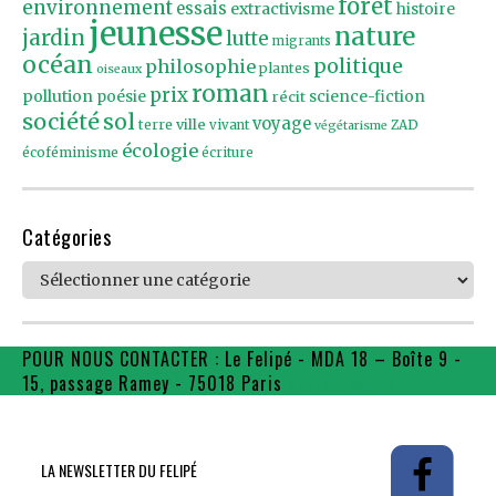
forêt
environnement
essais
extractivisme
histoire
jeunesse
nature
jardin
lutte
migrants
océan
politique
philosophie
plantes
oiseaux
roman
prix
pollution
poésie
récit
science-fiction
société
sol
voyage
ville
terre
vivant
ZAD
végétarisme
écologie
écoféminisme
écriture
Catégories
Catégories
POUR NOUS CONTACTER : Le Felipé - MDA 18 – Boîte 9 -
15, passage Ramey - 75018 Paris
contact@flpe.fr
LA NEWSLETTER DU FELIPÉ