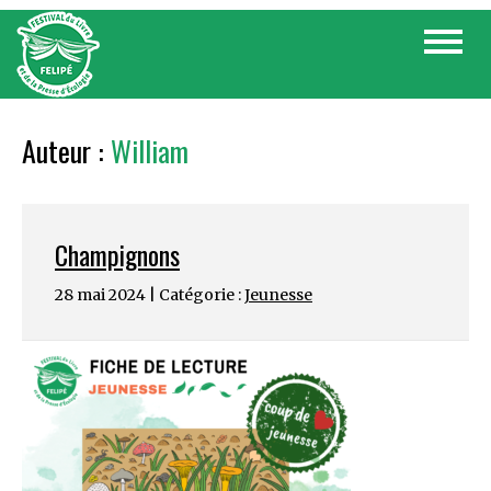
Skip
Toggle
to
navigat
content
Auteur :
William
Champignons
28 mai 2024 | Catégorie :
Jeunesse