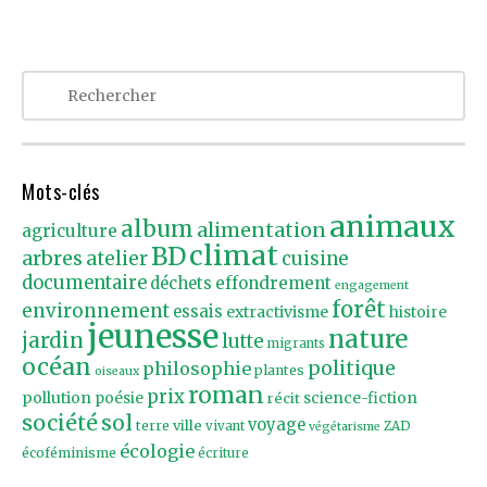
Mots-clés
animaux
album
alimentation
agriculture
climat
BD
arbres
atelier
cuisine
documentaire
effondrement
déchets
engagement
forêt
environnement
essais
extractivisme
histoire
jeunesse
nature
jardin
lutte
migrants
océan
politique
philosophie
plantes
oiseaux
roman
prix
pollution
poésie
récit
science-fiction
société
sol
voyage
ville
terre
vivant
ZAD
végétarisme
écologie
écoféminisme
écriture