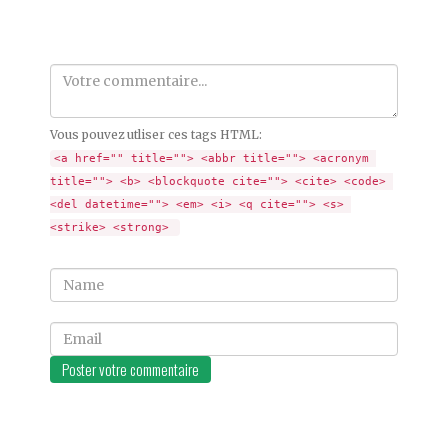
Comment
Vous pouvez utliser ces tags HTML:
<a href="" title=""> <abbr title=""> <acronym 
title=""> <b> <blockquote cite=""> <cite> <code> 
<del datetime=""> <em> <i> <q cite=""> <s> 
<strike> <strong> 
Name
Email