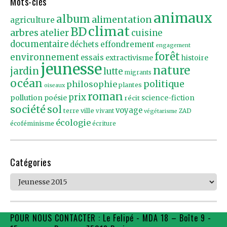
Mots-clés
animaux
album
alimentation
agriculture
climat
BD
arbres
atelier
cuisine
documentaire
effondrement
déchets
engagement
forêt
environnement
essais
extractivisme
histoire
jeunesse
nature
jardin
lutte
migrants
océan
politique
philosophie
plantes
oiseaux
roman
prix
pollution
poésie
récit
science-fiction
société
sol
voyage
ville
terre
vivant
ZAD
végétarisme
écologie
écoféminisme
écriture
Catégories
Catégories
POUR NOUS CONTACTER : Le Felipé - MDA 18 – Boîte 9 -