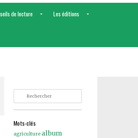
seils de lecture
Les éditions
...
...
Mots-clés
album
agriculture