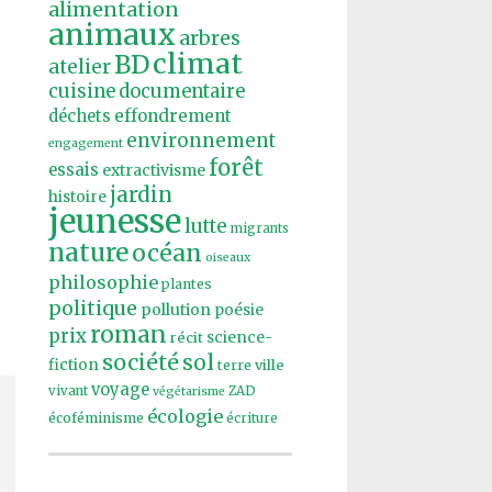
alimentation
animaux
arbres
climat
BD
atelier
cuisine
documentaire
effondrement
déchets
environnement
engagement
forêt
essais
extractivisme
jardin
histoire
jeunesse
lutte
migrants
nature
océan
oiseaux
philosophie
plantes
politique
pollution
poésie
roman
prix
récit
science-
société
sol
fiction
ville
terre
voyage
vivant
ZAD
végétarisme
écologie
écoféminisme
écriture