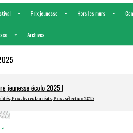
stival
Prix jeunesse
Hors les murs
Con
...
...
...
asso
Archives
...
 2025
ivre jeunesse écolo 2025 !
alités
,
Prix : livres lauréats
,
Prix : sélection 2025