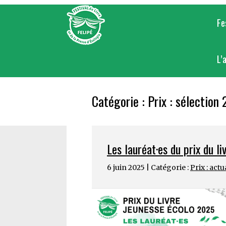
Skip
to
Fe
content
L’
Catégorie :
Prix : sélection
Les lauréat·es du prix du l
6 juin 2025 | Catégorie :
Prix : actu