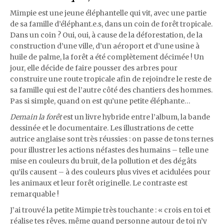
Mimpie est une jeune éléphantelle qui vit, avec une partie
de sa famille d’éléphant.e.s, dans un coin de forêt tropicale.
Dans un coin ? Oui, oui, à cause de la déforestation, de la
construction d’une ville, d’un aéroport et d’une usine à
huile de palme, la forêt a été complètement décimée ! Un
jour, elle décide de faire pousser des arbres pour
construire une route tropicale afin de rejoindre le reste de
sa famille qui est de l’autre côté des chantiers des hommes.
Pas si simple, quand on est qu’une petite éléphante…
Demain la forêt
est un livre hybride entre l’album, la bande
dessinée et le documentaire. Les illustrations de cette
autrice anglaise sont très réussies : on passe de tons ternes
pour illustrer les actions néfastes des humains – telle une
mise en couleurs du bruit, de la pollution et des dégâts
qu’ils causent – à des couleurs plus vives et acidulées pour
les animaux et leur forêt originelle. Le contraste est
remarquable !
J’ai trouvé la petite Mimpie très touchante : « crois en toi et
réalise tes rêves, même quand personne autour de toi n’y