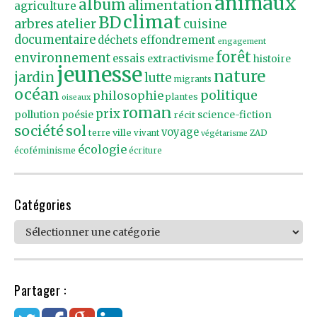
animaux
album
alimentation
agriculture
climat
BD
arbres
atelier
cuisine
documentaire
effondrement
déchets
engagement
forêt
environnement
essais
extractivisme
histoire
jeunesse
nature
jardin
lutte
migrants
océan
politique
philosophie
plantes
oiseaux
roman
prix
pollution
poésie
récit
science-fiction
société
sol
voyage
ville
terre
vivant
ZAD
végétarisme
écologie
écoféminisme
écriture
Catégories
Catégories
Partager :