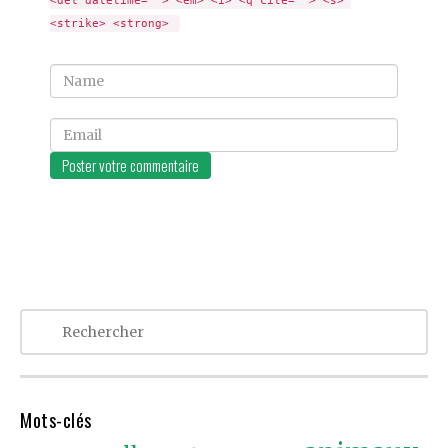
<del datetime=""> <em> <i> <q cite=""> <s> 
<strike> <strong> 
Name
Email
Mots-clés