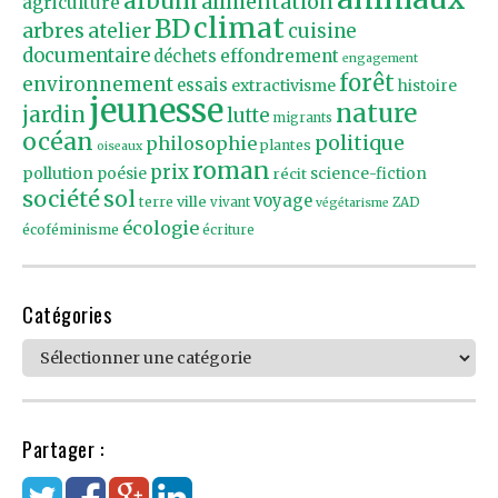
album
alimentation
agriculture
climat
BD
arbres
atelier
cuisine
documentaire
effondrement
déchets
engagement
forêt
environnement
essais
extractivisme
histoire
jeunesse
nature
jardin
lutte
migrants
océan
politique
philosophie
plantes
oiseaux
roman
prix
pollution
poésie
récit
science-fiction
société
sol
voyage
ville
terre
vivant
ZAD
végétarisme
écologie
écoféminisme
écriture
Catégories
Catégories
Partager :