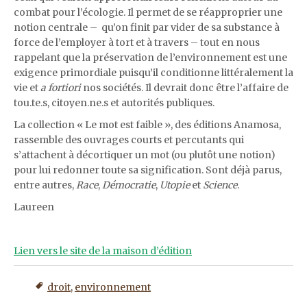
combat pour l’écologie. Il permet de se réapproprier une
notion centrale – qu’on finit par vider de sa substance à
force de l’employer à tort et à travers – tout en nous
rappelant que la préservation de l’environnement est une
exigence primordiale puisqu’il conditionne littéralement la
vie et
a fortiori
nos sociétés. Il devrait donc être l’affaire de
tou.te.s, citoyen.ne.s et autorités publiques.
La collection « Le mot est faible », des éditions Anamosa,
rassemble des ouvrages courts et percutants qui
s’attachent à décortiquer un mot (ou plutôt une notion)
pour lui redonner toute sa signification. Sont déjà parus,
entre autres,
Race
,
Démocratie
,
Utopie
et
Science
.
Laureen
Lien vers le site de la maison d’édition
droit
,
environnement