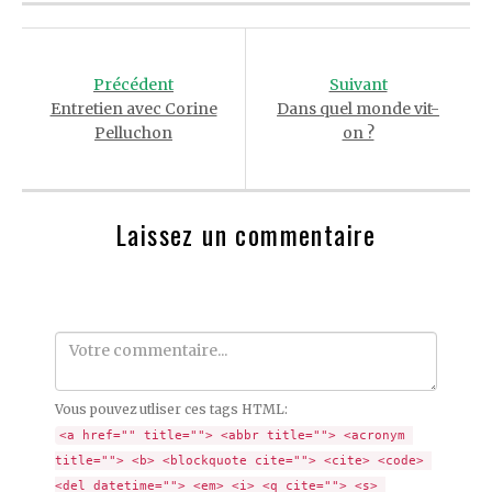
Post
navigation
Précédent
Suivant
Entretien avec Corine
Dans quel monde vit-
Pelluchon
on ?
Laissez un commentaire
Comment
Vous pouvez utliser ces tags HTML:
<a href="" title=""> <abbr title=""> <acronym 
title=""> <b> <blockquote cite=""> <cite> <code> 
<del datetime=""> <em> <i> <q cite=""> <s> 