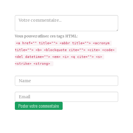
Comment
Vous pouvez utliser ces tags HTML:
<a href="" title=""> <abbr title=""> <acronym 
title=""> <b> <blockquote cite=""> <cite> <code> 
<del datetime=""> <em> <i> <q cite=""> <s> 
<strike> <strong> 
Name
Email