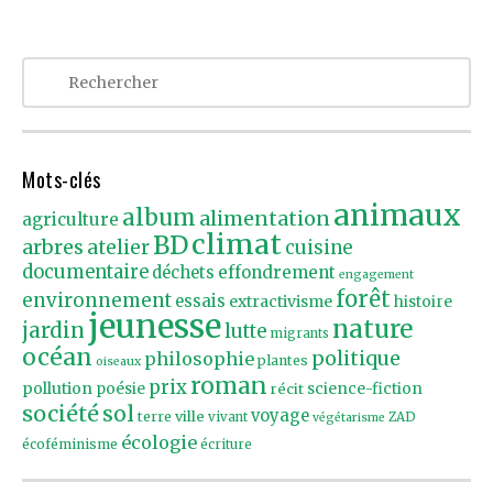
Mots-clés
animaux
album
alimentation
agriculture
climat
BD
arbres
atelier
cuisine
documentaire
effondrement
déchets
engagement
forêt
environnement
essais
extractivisme
histoire
jeunesse
nature
jardin
lutte
migrants
océan
politique
philosophie
plantes
oiseaux
roman
prix
pollution
poésie
récit
science-fiction
société
sol
voyage
ville
terre
vivant
ZAD
végétarisme
écologie
écoféminisme
écriture