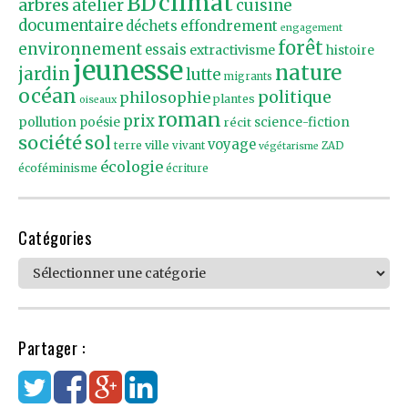
climat
BD
arbres
atelier
cuisine
documentaire
effondrement
déchets
engagement
forêt
environnement
essais
extractivisme
histoire
jeunesse
nature
jardin
lutte
migrants
océan
politique
philosophie
plantes
oiseaux
roman
prix
pollution
poésie
récit
science-fiction
société
sol
voyage
ville
terre
vivant
ZAD
végétarisme
écologie
écoféminisme
écriture
Catégories
Catégories
Partager :