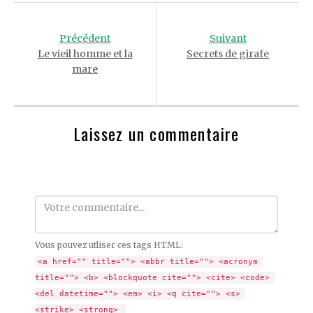
Post
navigation
Précédent
Suivant
Le vieil homme et la
Secrets de girafe
mare
Laissez un commentaire
Comment
Vous pouvez utliser ces tags HTML:
<a href="" title=""> <abbr title=""> <acronym 
title=""> <b> <blockquote cite=""> <cite> <code> 
<del datetime=""> <em> <i> <q cite=""> <s> 
<strike> <strong> 