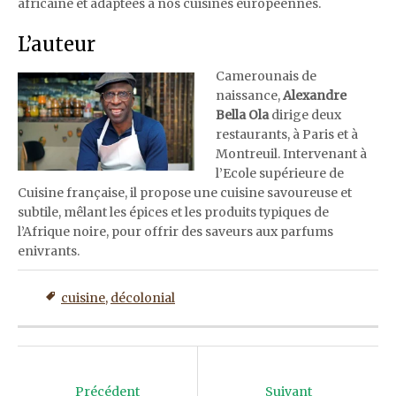
africaine et adaptées à nos cuisines européennes.
L’auteur
Camerounais de
naissance,
Alexandre
Bella Ola
dirige deux
restaurants, à Paris et à
Montreuil. Intervenant à
l’Ecole supérieure de
Cuisine française, il propose une cuisine savoureuse et
subtile, mêlant les épices et les produits typiques de
l’Afrique noire, pour offrir des saveurs aux parfums
enivrants.
cuisine
,
décolonial
Post
navigation
Précédent
Suivant