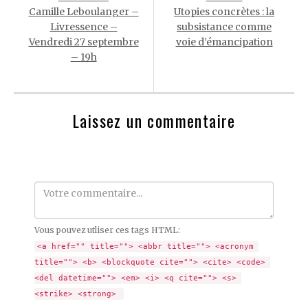
Camille Leboulanger –
Utopies concrètes : la
Livressence –
subsistance comme
Vendredi 27 septembre
voie d’émancipation
– 19h
Laissez un commentaire
Comment
Vous pouvez utliser ces tags HTML:
<a href="" title=""> <abbr title=""> <acronym 
title=""> <b> <blockquote cite=""> <cite> <code> 
<del datetime=""> <em> <i> <q cite=""> <s> 
<strike> <strong> 