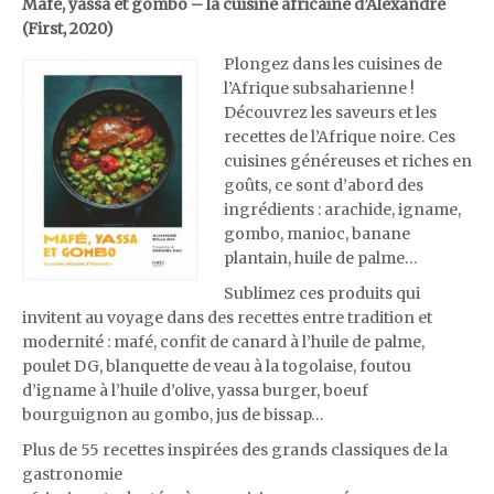
Mafé, yassa et gombo – la cuisine africaine d’Alexandre
(First, 2020)
Plongez dans les cuisines de
l’Afrique subsaharienne !
Découvrez les saveurs et les
recettes de l’Afrique noire. Ces
cuisines généreuses et riches en
goûts, ce sont d’abord des
ingrédients : arachide, igname,
gombo, manioc, banane
plantain, huile de palme…
Sublimez ces produits qui
invitent au voyage dans des recettes entre tradition et
modernité : mafé, confit de canard à l’huile de palme,
poulet DG, blanquette de veau à la togolaise, foutou
d’igname à l’huile d’olive, yassa burger, boeuf
bourguignon au gombo, jus de bissap…
Plus de 55 recettes inspirées des grands classiques de la
gastronomie