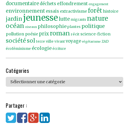
documentaire
effondrement
déchets
engagement
forêt
environnement
essais
extractivisme
histoire
jeunesse
nature
jardin
lutte
migrants
océan
politique
philosophie
plantes
oiseaux
roman
prix
pollution
poésie
récit
science-fiction
société
sol
voyage
ville
terre
vivant
ZAD
végétarisme
écologie
écoféminisme
écriture
Catégories
Catégories
Partager :