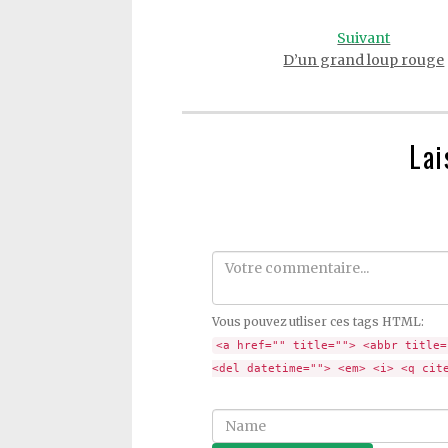
Suivant
D’un grand loup rouge
Lai
Comment
Vous pouvez utliser ces tags HTML:
<a href="" title=""> <abbr title=
<del datetime=""> <em> <i> <q cit
Name