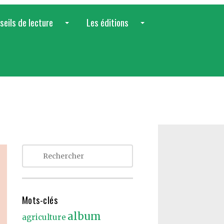
seils de lecture
Les éditions
...
...
Mots-clés
album
agriculture