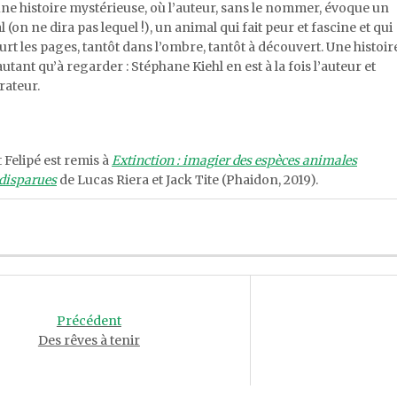
une histoire mystérieuse, où l’auteur, sans le nommer, évoque un
 (on ne dira pas lequel !), un animal qui fait peur et fascine et qui
rt les pages, tantôt dans l’ombre, tantôt à découvert. Une histoir
 autant qu’à regarder : Stéphane Kiehl en est à la fois l’auteur et
trateur.
t Felipé est remis à
Extinction : imagier des espèces animales
disparues
de Lucas Riera et Jack Tite (Phaidon, 2019).
Précédent
Des rêves à tenir