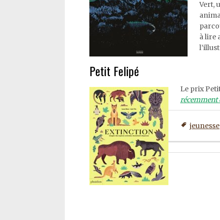
Vert, 
animal
parcou
à lire
l’illus
Petit Felipé
Le prix Peti
récemment 
jeunesse
Post
navigation