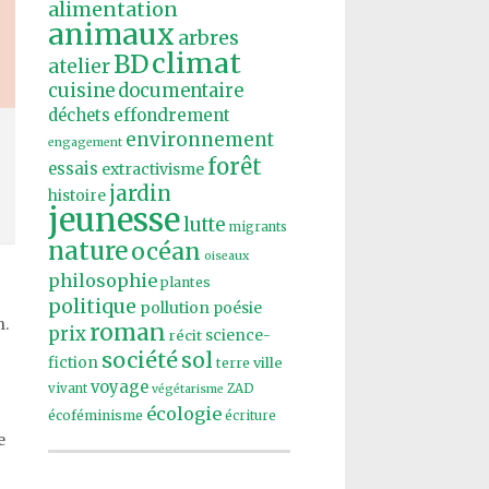
alimentation
animaux
arbres
climat
BD
atelier
cuisine
documentaire
effondrement
déchets
environnement
engagement
forêt
essais
extractivisme
jardin
histoire
jeunesse
lutte
migrants
nature
océan
oiseaux
philosophie
plantes
politique
pollution
poésie
n.
roman
prix
récit
science-
société
sol
fiction
ville
terre
voyage
vivant
ZAD
végétarisme
écologie
écoféminisme
écriture
e