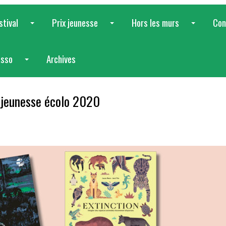
stival
Prix jeunesse
Hors les murs
Con
...
...
...
asso
Archives
...
e jeunesse écolo 2020