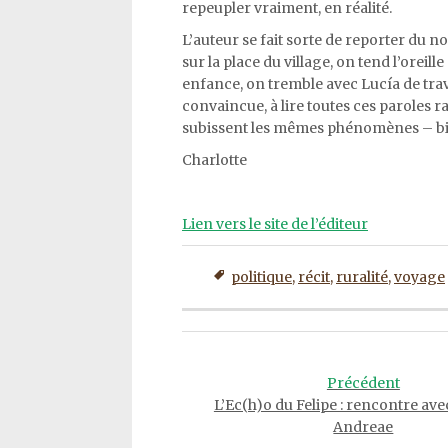
repeupler vraiment, en réalité.
L’auteur se fait sorte de reporter du n
sur la place du village, on tend l’oreil
enfance, on tremble avec Lucía de trav
convaincue, à lire toutes ces paroles ra
subissent les mêmes phénomènes – bien
Charlotte
Lien vers le site de l’éditeur
politique
,
récit
,
ruralité
,
voyage
Post
navigation
Précédent
L’Ec(h)o du Felipe : rencontre av
Andreae