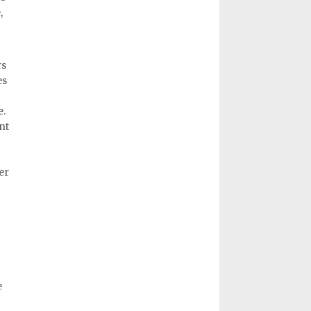
,
rs
es
e.
nt
er
e