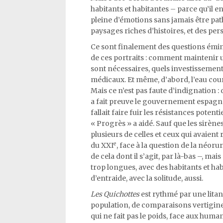
habitants et habitantes – parce qu’il en
pleine d’émotions sans jamais être pat
paysages riches d’histoires, et des pe
Ce sont finalement des questions émin
de ces portraits : comment maintenir un
sont nécessaires, quels investissement
médicaux. Et même, d’abord, l’eau coura
Mais ce n’est pas faute d’indignation :
a fait preuve le gouvernement espagnol
fallait faire fuir les résistances potent
« Progrès » a aidé. Sauf que les sirène
plusieurs de celles et ceux qui avaient 
e
du XXI
, face à la question de la néor
de cela dont il s’agit, par là-bas –, mai
trop longues, avec des habitants et hab
d’entraide, avec la solitude, aussi.
Les Quichottes
est rythmé par une litan
population, de comparaisons vertigine
qui ne fait pas le poids, face aux huma