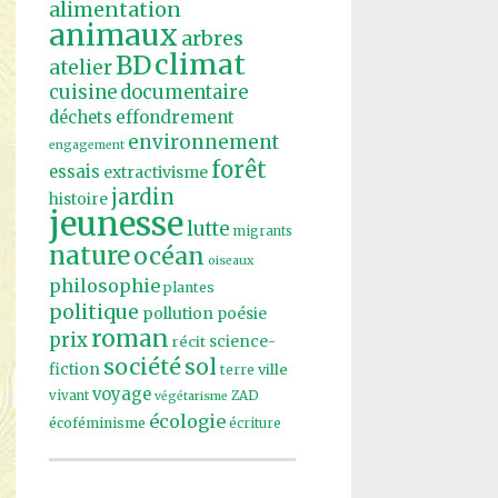
alimentation
animaux
arbres
climat
BD
atelier
cuisine
documentaire
effondrement
déchets
environnement
engagement
forêt
essais
extractivisme
jardin
histoire
jeunesse
lutte
migrants
nature
océan
oiseaux
philosophie
plantes
politique
pollution
poésie
roman
prix
récit
science-
société
sol
fiction
ville
terre
voyage
vivant
ZAD
végétarisme
écologie
écoféminisme
écriture