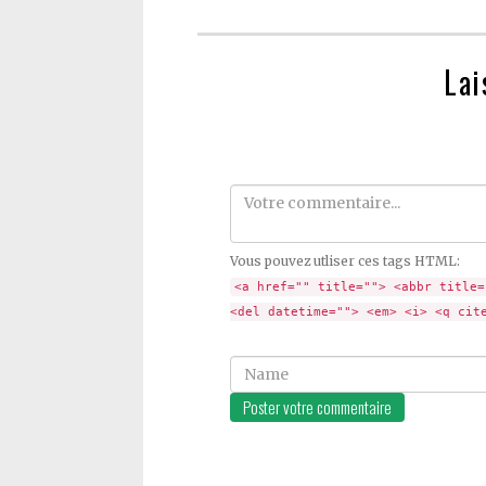
Lai
Comment
Vous pouvez utliser ces tags HTML:
<a href="" title=""> <abbr title=
<del datetime=""> <em> <i> <q cit
Name