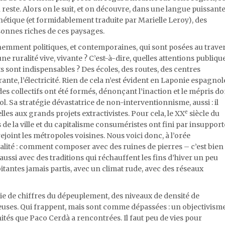
 reste. Alors on le suit, et on découvre, dans une langue puissante
hétique (et formidablement traduite par Marielle Leroy), des
rsonnes riches de ces paysages.
emment politiques, et contemporaines, qui sont posées au trave
e ruralité vive, vivante ? C’est-à-dire, quelles attentions publiqu
s sont indispensables ? Des écoles, des routes, des centres
nte, l’électricité. Rien de cela n’est évident en Laponie espagnol
 des collectifs ont été formés, dénonçant l’inaction et le mépris do
. Sa stratégie dévastatrice de non-interventionnisme, aussi : il
e
ielles aux grands projets extractivistes. Pour cela, le XX
siècle du
s de la ville et du capitalisme consuméristes ont fini par insupport
rejoint les métropoles voisines. Nous voici donc, à l’orée
uralité : comment composer avec des ruines de pierres – c’est bien
s aussi avec des traditions qui réchauffent les fins d’hiver un peu
itantes jamais partis, avec un climat rude, avec des réseaux
ie de chiffres du dépeuplement, des niveaux de densité de
uses. Qui frappent, mais sont comme dépassées : un objectivism
nités que Paco Cerdà a rencontrées. Il faut peu de vies pour