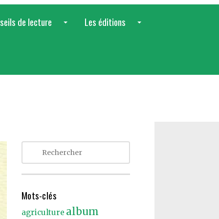
seils de lecture
Les éditions
...
...
Mots-clés
album
agriculture