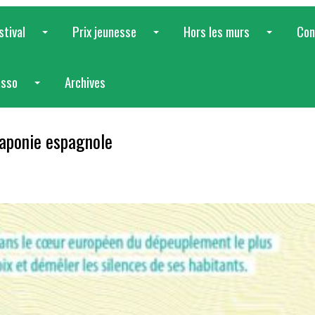
stival
Prix jeunesse
Hors les murs
Con
...
...
...
asso
Archives
...
Laponie espagnole