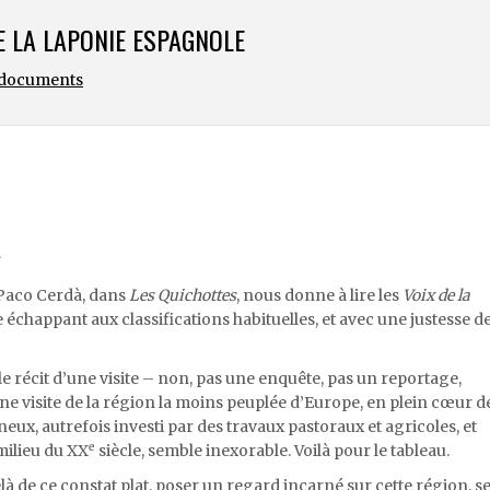
E LA LAPONIE ESPAGNOLE
t documents
. Paco Cerdà, dans
Les Quichottes
, nous donne à lire les
Voix de la
e échappant aux classifications habituelles, et avec une justesse d
 le récit d’une visite – non, pas une enquête, pas un reportage,
une visite de la région la moins peuplée d’Europe, en plein cœur d
eux, autrefois investi par des travaux pastoraux et agricoles, et
e
ilieu du XX
siècle, semble inexorable. Voilà pour le tableau.
à de ce constat plat, poser un regard incarné sur cette région, s