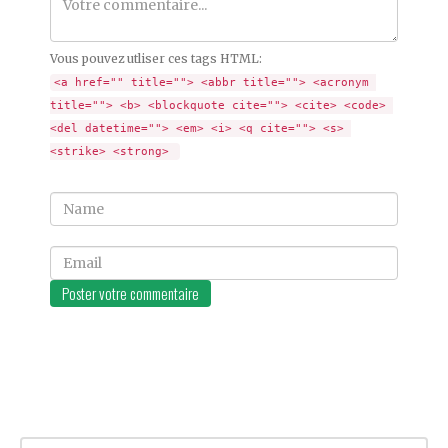
Comment
Vous pouvez utliser ces tags HTML:
<a href="" title=""> <abbr title=""> <acronym 
title=""> <b> <blockquote cite=""> <cite> <code> 
<del datetime=""> <em> <i> <q cite=""> <s> 
<strike> <strong> 
Name
Email