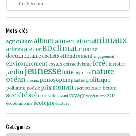
Mots-clés
animaux
album
alimentation
agriculture
climat
BD
arbres
atelier
cuisine
documentaire
effondrement
déchets
engagement
forêt
environnement
essais
extractivisme
histoire
jeunesse
nature
jardin
lutte
migrants
océan
politique
philosophie
plantes
oiseaux
roman
prix
pollution
poésie
récit
science-fiction
société
sol
voyage
ville
terre
vivant
ZAD
végétarisme
écologie
écoféminisme
écriture
Catégories