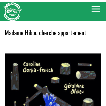
Skip
Toggle
to
navigat
content
Madame Hibou cherche appartement