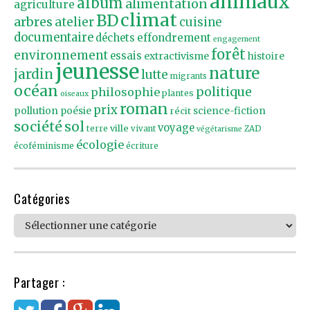
animaux
album
alimentation
agriculture
climat
BD
arbres
atelier
cuisine
documentaire
effondrement
déchets
engagement
forêt
environnement
essais
extractivisme
histoire
jeunesse
nature
jardin
lutte
migrants
océan
politique
philosophie
plantes
oiseaux
roman
prix
pollution
poésie
récit
science-fiction
société
sol
voyage
ville
terre
vivant
ZAD
végétarisme
écologie
écoféminisme
écriture
Catégories
Catégories
Partager :