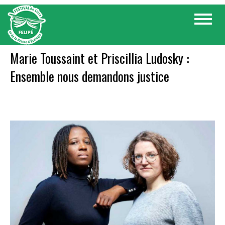
Skip
Toggle
to
navigat
content
Marie Toussaint et Priscillia Ludosky :
Ensemble nous demandons justice