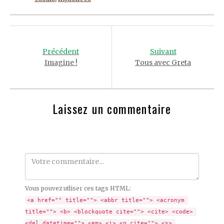
Post
navigation
Précédent
Suivant
Imagine !
Tous avec Greta
Laissez un commentaire
Comment
Vous pouvez utliser ces tags HTML:
<a href="" title=""> <abbr title=""> <acronym 
title=""> <b> <blockquote cite=""> <cite> <code> 
<del datetime=""> <em> <i> <q cite=""> <s> 