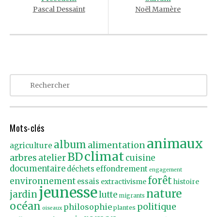
Pascal Dessaint
Noël Mamère
Mots-clés
animaux
album
alimentation
agriculture
climat
BD
arbres
atelier
cuisine
documentaire
effondrement
déchets
engagement
forêt
environnement
essais
extractivisme
histoire
jeunesse
nature
jardin
lutte
migrants
océan
politique
philosophie
plantes
oiseaux