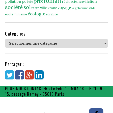
roman
prix
pollution
poésie
récit
science-fiction
société
sol
voyage
ville
terre
vivant
ZAD
végétarisme
écologie
écoféminisme
écriture
Catégories
Catégories
Partager :
POUR NOUS CONTACTER : Le Felipé - MDA 18 – Boîte 9 -
15, passage Ramey - 75018 Paris
contact@flpe.fr