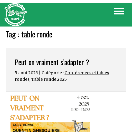
Skip
Toggle
to
navigat
content
Tag :
table ronde
Peut-on vraiment s’adapter ?
5 août 2025 | Catégorie :
Conférences et tables
rondes
,
Table ronde 2025