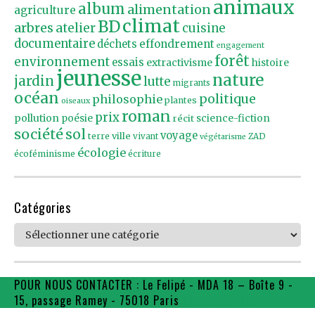
animaux
album
alimentation
agriculture
climat
BD
arbres
atelier
cuisine
documentaire
effondrement
déchets
engagement
forêt
environnement
essais
extractivisme
histoire
jeunesse
nature
jardin
lutte
migrants
océan
politique
philosophie
plantes
oiseaux
roman
prix
pollution
poésie
récit
science-fiction
société
sol
voyage
ville
terre
vivant
ZAD
végétarisme
écologie
écoféminisme
écriture
Catégories
Catégories
POUR NOUS CONTACTER : Le Felipé - MDA 18 – Boîte 9 -
15, passage Ramey - 75018 Paris
contact@flpe.fr