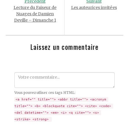
Précédent
Suivant
Lecture du Faiseur de
Les auteurices invité·es
Nuages de Damien
Deville – Dimanche 1
Laissez un commentaire
Comment
Vous pouvez utliser ces tags HTML:
<a href="" title=""> <abbr title=""> <acronym 
title=""> <b> <blockquote cite=""> <cite> <code> 
<del datetime=""> <em> <i> <q cite=""> <s> 
<strike> <strong> 