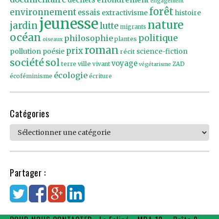
engagement
forêt
environnement
essais
extractivisme
histoire
jeunesse
nature
jardin
lutte
migrants
océan
politique
philosophie
plantes
oiseaux
roman
prix
pollution
poésie
récit
science-fiction
société
sol
voyage
ville
terre
vivant
ZAD
végétarisme
écologie
écoféminisme
écriture
Catégories
Catégories
Partager :