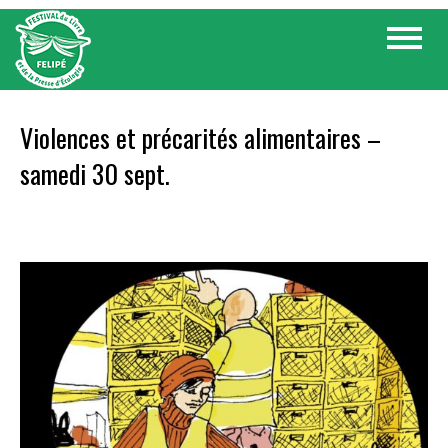
Skip
Toggle
to
navigat
content
Violences et précarités alimentaires –
samedi 30 sept.