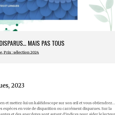
DISPARUS… MAIS PAS TOUS
se
,
Prix : sélection 2024
ues, 2023
n et mettez-lui un kaléidoscope sur son œil et vous obtiendrez
es espèces en voie de disparition ou carrément disparues. Sur la
tes et des anecdotes sont autant d’indices pour aider le lecteur