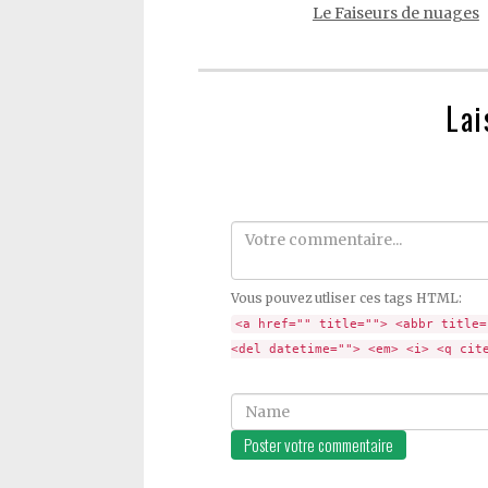
Le Faiseurs de nuages
Lai
Comment
Vous pouvez utliser ces tags HTML:
<a href="" title=""> <abbr title=
<del datetime=""> <em> <i> <q cit
Name