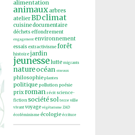
alimentation
animaux
arbres
climat
BD
atelier
cuisine
documentaire
effondrement
déchets
environnement
engagement
forêt
essais
extractivisme
jardin
histoire
jeunesse
lutte
migrants
nature
océan
oiseaux
philosophie
plantes
politique
pollution
poésie
roman
prix
récit
science-
société
sol
fiction
ville
terre
voyage
vivant
ZAD
végétarisme
écologie
écoféminisme
écriture