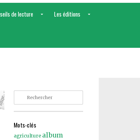
seils de lecture
Les éditions
...
...
Mots-clés
album
agriculture