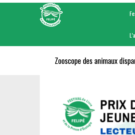
Skip
to
Fe
content
L’
Zooscope des animaux dispa