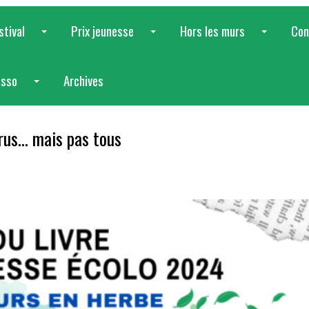
stival
Prix jeunesse
Hors les murs
Con
...
...
...
asso
Archives
...
rus… mais pas tous