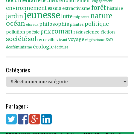
documentaire
effondrement
déchets
engagement
forêt
environnement
essais
extractivisme
histoire
jeunesse
nature
jardin
lutte
migrants
océan
politique
philosophie
plantes
oiseaux
roman
prix
pollution
poésie
récit
science-fiction
société
sol
voyage
ville
terre
vivant
ZAD
végétarisme
écologie
écoféminisme
écriture
Catégories
Catégories
Partager :