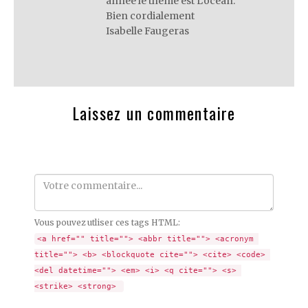
année le thème est L’océan.
Bien cordialement
Isabelle Faugeras
Laissez un commentaire
Comment
Vous pouvez utliser ces tags HTML:
<a href="" title=""> <abbr title=""> <acronym 
title=""> <b> <blockquote cite=""> <cite> <code> 
<del datetime=""> <em> <i> <q cite=""> <s> 
<strike> <strong> 