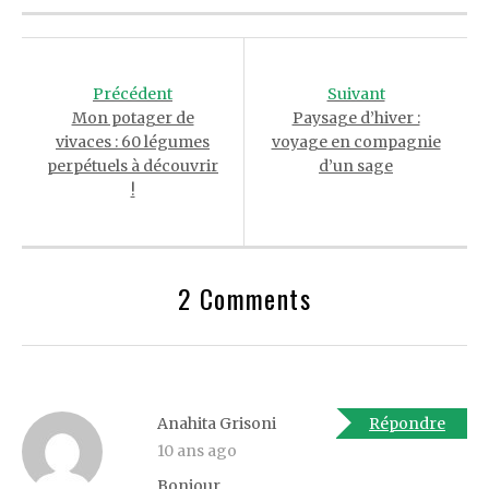
Post
navigation
Précédent
Suivant
Mon potager de
Paysage d’hiver :
vivaces : 60 légumes
voyage en compagnie
perpétuels à découvrir
d’un sage
!
2 Comments
Anahita Grisoni
Répondre
10 ans ago
Bonjour,