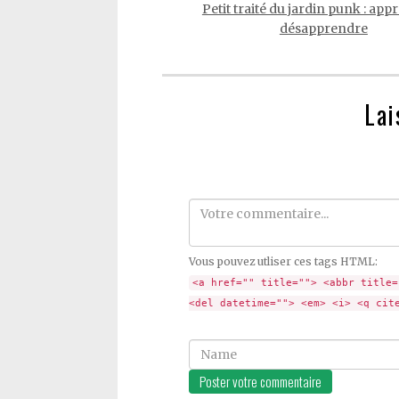
Petit traité du jardin punk : app
désapprendre
Lai
Comment
Vous pouvez utliser ces tags HTML:
<a href="" title=""> <abbr title=
<del datetime=""> <em> <i> <q cit
Name