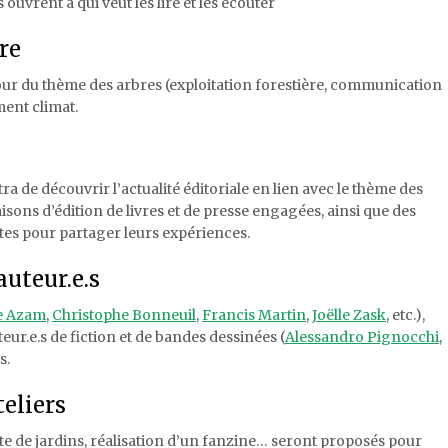
 ouvrent à qui veut les lire et les écouter
re
ur du thème des arbres (exploitation forestière, communication
ment climat.
tra de découvrir l’actualité éditoriale en lien avec le thème des
isons d’édition de livres et de presse engagées, ainsi que des
es pour partager leurs expériences.
auteur.e.s
e Azam
,
Christophe Bonneuil
,
Francis Martin
,
Joëlle Zask
, etc.),
auteur.e.s de fiction et de bandes dessinées (
Alessandro Pignocchi
,
s.
eliers
te de jardins, réalisation d’un fanzine… seront proposés pour