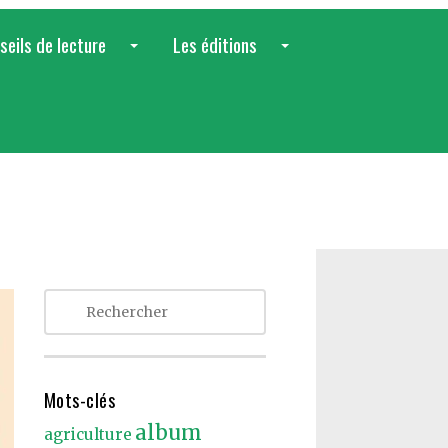
seils de lecture
Les éditions
...
...
Mots-clés
album
agriculture