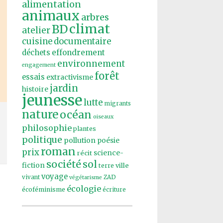
alimentation
animaux
arbres
climat
BD
atelier
cuisine
documentaire
effondrement
déchets
environnement
engagement
forêt
essais
extractivisme
jardin
histoire
jeunesse
lutte
migrants
nature
océan
oiseaux
philosophie
plantes
politique
pollution
poésie
roman
prix
récit
science-
société
sol
fiction
ville
terre
voyage
vivant
ZAD
végétarisme
écologie
écoféminisme
écriture