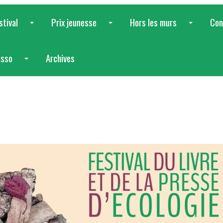
stival
Prix jeunesse
Hors les murs
Con
...
...
...
asso
Archives
...