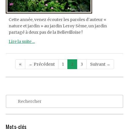
Cette année, venez écouter les paroles d’auteur «
nature et jardin » au jardin Leroy Sème, un jardin
partagé à deux pas de la Bellevilloise !
Lire la suite ...
Post
«
← Précédent
1
2
3
Suivant →
navigation
Mots-clés