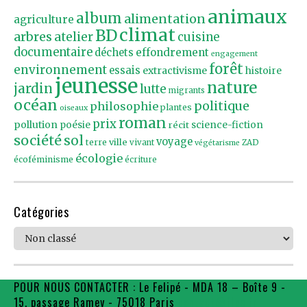
animaux
album
alimentation
agriculture
climat
BD
arbres
atelier
cuisine
documentaire
effondrement
déchets
engagement
forêt
environnement
essais
extractivisme
histoire
jeunesse
nature
jardin
lutte
migrants
océan
politique
philosophie
plantes
oiseaux
roman
prix
pollution
poésie
récit
science-fiction
société
sol
voyage
ville
terre
vivant
ZAD
végétarisme
écologie
écoféminisme
écriture
Catégories
Catégories
POUR NOUS CONTACTER : Le Felipé - MDA 18 – Boîte 9 -
15, passage Ramey - 75018 Paris
contact@flpe.fr