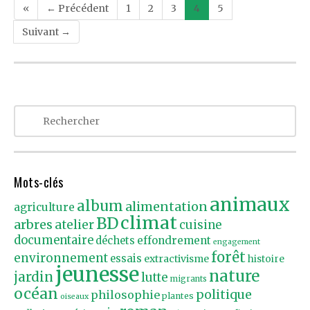
«
← Précédent
1
2
3
4
5
navigation
Suivant →
Mots-clés
animaux
album
alimentation
agriculture
climat
BD
arbres
atelier
cuisine
documentaire
effondrement
déchets
engagement
forêt
environnement
essais
extractivisme
histoire
jeunesse
nature
jardin
lutte
migrants
océan
politique
philosophie
plantes
oiseaux