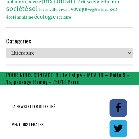
roman
prix
pollution
poésie
récit
science-fiction
société
sol
voyage
ville
terre
vivant
ZAD
végétarisme
écologie
écoféminisme
écriture
Catégories
Catégories
POUR NOUS CONTACTER : Le Felipé - MDA 18 – Boîte 9 -
15, passage Ramey - 75018 Paris
contact@flpe.fr
LA NEWSLETTER DU FELIPÉ
MENTIONS LÉGALES