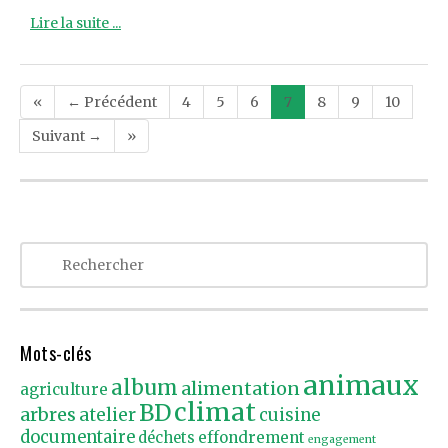
Lire la suite ...
Post
«
← Précédent
4
5
6
7
8
9
10
navigation
Suivant →
»
Mots-clés
animaux
album
alimentation
agriculture
climat
BD
arbres
atelier
cuisine
documentaire
effondrement
déchets
engagement