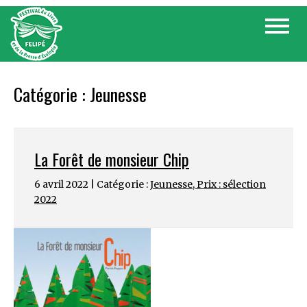
Skip
Toggle
to
navigat
content
Catégorie :
Jeunesse
La Forêt de monsieur Chip
6 avril 2022 | Catégorie :
Jeunesse
,
Prix : sélection
2022