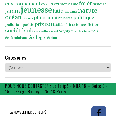
forêt
environnement
essais
extractivisme
histoire
jeunesse
nature
jardin
lutte
migrants
océan
politique
philosophie
plantes
oiseaux
roman
prix
pollution
poésie
récit
science-fiction
société
sol
voyage
ville
terre
vivant
ZAD
végétarisme
écologie
écoféminisme
écriture
Catégories
Catégories
POUR NOUS CONTACTER : Le Felipé - MDA 18 – Boîte 9 -
15, passage Ramey - 75018 Paris
contact@flpe.fr
LA NEWSLETTER DU FELIPÉ