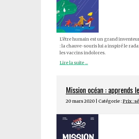
L’être humain est un grand inventeur, 
: la chauve-souris lui a inspiré le rad
les vaccins indolores.
Lire la suite ...
Mission océan : apprends l
20 mars 2020 | Catégorie :
Prix : s