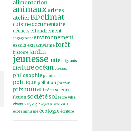
alimentation
animaux
arbres
climat
BD
atelier
cuisine
documentaire
effondrement
déchets
environnement
engagement
forêt
essais
extractivisme
jardin
histoire
jeunesse
lutte
migrants
nature
océan
oiseaux
philosophie
plantes
politique
pollution
poésie
roman
prix
récit
science-
société
sol
fiction
ville
terre
voyage
vivant
ZAD
végétarisme
écologie
écoféminisme
écriture