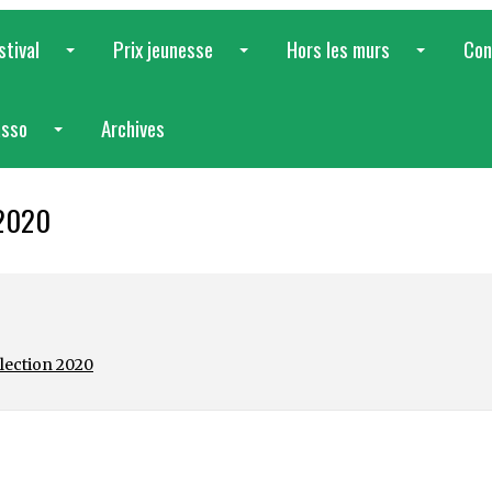
stival
Prix jeunesse
Hors les murs
Con
...
...
...
asso
Archives
...
 2020
élection 2020