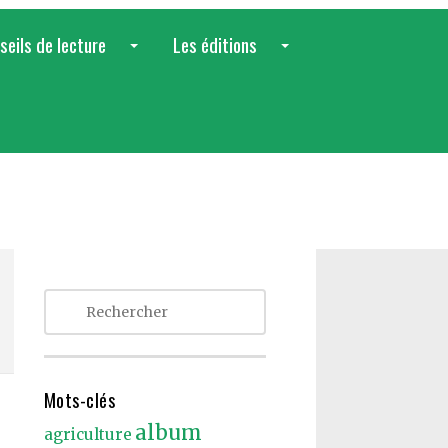
seils de lecture
Les éditions
...
...
Mots-clés
album
agriculture