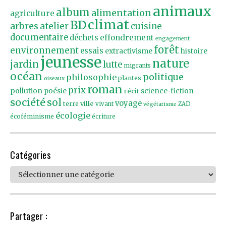
animaux
album
alimentation
agriculture
climat
BD
arbres
atelier
cuisine
documentaire
effondrement
déchets
engagement
forêt
environnement
essais
extractivisme
histoire
jeunesse
nature
jardin
lutte
migrants
océan
politique
philosophie
plantes
oiseaux
roman
prix
pollution
poésie
récit
science-fiction
société
sol
voyage
ville
terre
vivant
ZAD
végétarisme
écologie
écoféminisme
écriture
Catégories
Catégories
Partager :