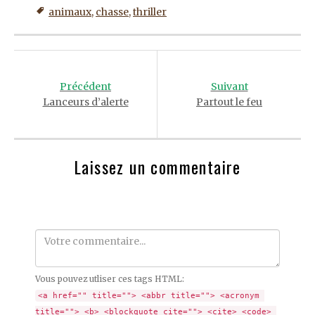
animaux
,
chasse
,
thriller
Post
navigation
Précédent
Suivant
Lanceurs d’alerte
Partout le feu
Laissez un commentaire
Comment
Vous pouvez utliser ces tags HTML:
<a href="" title=""> <abbr title=""> <acronym 
title=""> <b> <blockquote cite=""> <cite> <code> 