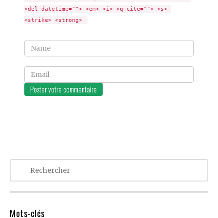
<del datetime=""> <em> <i> <q cite=""> <s> 
<strike> <strong> 
Name
Email
Mots-clés